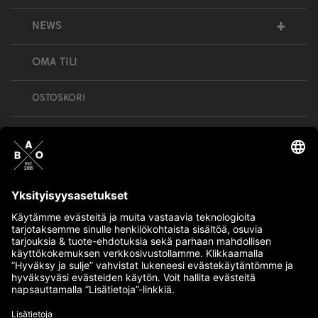
+
NEWS
OMA TILI
OSTOSKORI
Bull’s All Out is social – follow us and show
your passion!
BULLMENTULA.FI