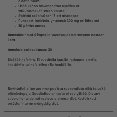
dieetin tueksi
Lisää kehon rasvanpolttoa useiden eri
vaikutusmekanismien kautta
Sisältää sekoituksen 16 eri ainesosaa
Runsaasti kofeiinia, yhteensä 300 mg eri lähteistä
30 päivän annos
Annostus:
nauti 4 kapselia vuorokaudessa runsaan nesteen
kera.
Annoksia pakkauksessa:
30
Sisältää kofeiinia. Ei suositella lapsille, raskaana oleville,
imettäville tai kofeiiniherkille henkilöille.
Ravintolisä ei korvaa monipuolista ruokavaliota eikä terveitä
elämäntapoja. Suositeltua annosta ei saa ylittää. Dietary
supplements do not replace a diverse diet. Kosttillskott
ersätter inte en mångsidig diet.