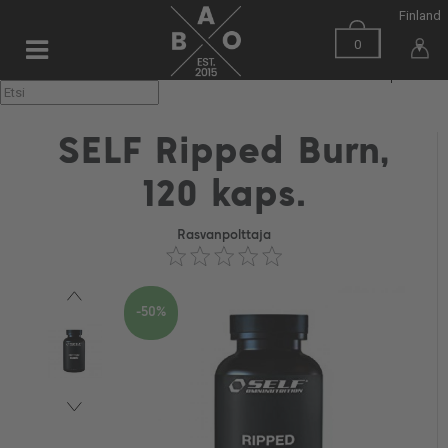
Finland
0
▼
SELF Ripped Burn,
120 kaps.
Rasvanpolttaja
-50%