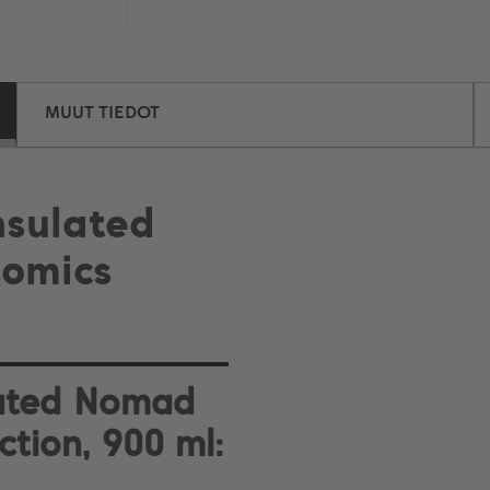
MUUT TIEDOT
nsulated
omics
lated Nomad
tion, 900 ml: