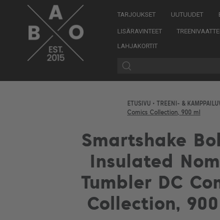
TARJOUKSET
UUTUUDET
LISÄRAVINTEET
TREENIVAATTE
LAHJAKORTIT
ETUSIVU
•
TREENI- & KAMPPAIL
Comics Collection, 900 ml
Smartshake Bo
Insulated No
Tumbler DC Co
Collection, 900