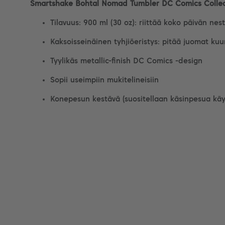
Smartshake Bohtal Nomad Tumbler DC Comics Collec
Tilavuus: 900 ml (30 oz): riittää koko päivän nes
Kaksoisseinäinen tyhjiöeristys: pitää juomat ku
Tyylikäs metallic-finish DC Comics -design
Sopii useimpiin mukitelineisiin
Konepesun kestävä (suositellaan käsinpesua käy