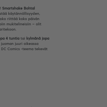
a!
Smartshake Bohtal
tää käytännöllisyyden,
oko riittää koko päivän
iin mukitelineisiin – olit
aritekoon.
pa 4 tuntia
tai
kylmänä jopa
än juoman juuri oikeassa
 ja DC Comics -teema tekevät