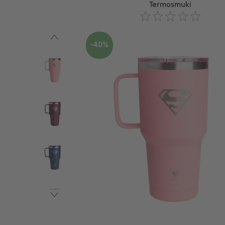
Termosmuki
-40%