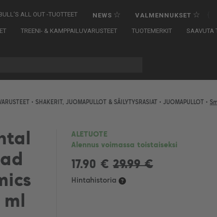
☆
☆
{
BULL’S ALL OUT -TUOTTEET
NEWS
VALMENNUKSET
ET
TREENI- & KAMPPAILUVARUSTEET
TUOTEMERKIT
SAAVUTA T
UVARUSTEET
•
SHAKERIT, JUOMAPULLOT & SÄILYTYSRASIAT
•
JUOMAPULLOT
•
Sm
htal
ALETUOTE
Alennus voimassa toistaiseksi
mad
17.90 €
29.99 €
mics
Hintahistoria
 ml