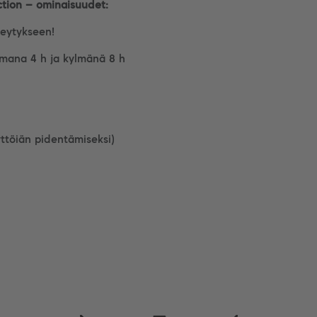
tion – ominaisuudet:
teytykseen!
umana 4 h ja kylmänä 8 h
ttöiän pidentämiseksi)