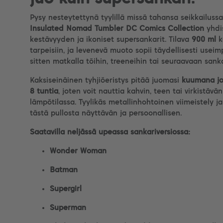
Pysy nesteytettynä tyylillä missä tahansa seikkailuss
Insulated Nomad Tumbler DC Comics Collection
yhdis
kestävyyden ja ikoniset supersankarit. Tilava
900 ml
k
tarpeisiin, ja levenevä muoto sopii täydellisesti useimp
sitten matkalla töihin, treeneihin tai seuraavaan sank
Kaksiseinäinen tyhjiöeristys pitää juomasi
kuumana jo
8 tuntia
, joten voit nauttia kahvin, teen tai virkistäv
lämpötilassa. Tyylikäs metallinhohtoinen viimeistely
tästä pullosta näyttävän ja persoonallisen.
Saatavilla neljässä upeassa sankariversiossa:
Wonder Woman
Batman
Supergirl
Superman