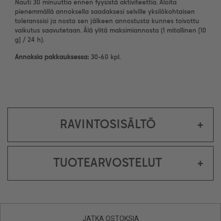
Nauti 30 minuuttia ennen fyysistä aktiviteettia. Aloita
pienemmällä annoksella saadaksesi selville yksilökohtaisen
toleranssisi ja nosta sen jälkeen annostusta kunnes toivottu
vaikutus saavutetaan. Älä ylitä maksimiannosta (1 mitallinen [10
g] / 24 h).
Annoksia pakkauksessa:
30-60 kpl.
RAVINTOSISÄLTÖ
+
TUOTEARVOSTELUT
+
JATKA OSTOKSIA