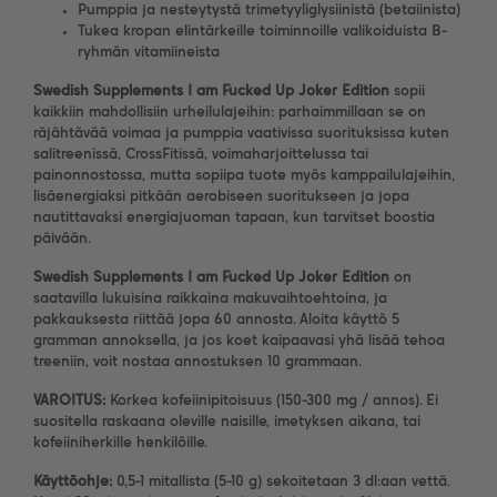
Pumppia ja nesteytystä trimetyyliglysiinistä (betaiinista)
Tukea kropan elintärkeille toiminnoille valikoiduista B-
ryhmän vitamiineista
Swedish Supplements I am Fucked Up Joker Edition
sopii
kaikkiin mahdollisiin urheilulajeihin: parhaimmillaan se on
räjähtävää voimaa ja pumppia vaativissa suorituksissa kuten
salitreenissä, CrossFitissä, voimaharjoittelussa tai
painonnostossa, mutta sopiipa tuote myös kamppailulajeihin,
lisäenergiaksi pitkään aerobiseen suoritukseen ja jopa
nautittavaksi energiajuoman tapaan, kun tarvitset boostia
päivään.
Swedish Supplements I am Fucked Up Joker Edition
on
saatavilla lukuisina raikkaina makuvaihtoehtoina, ja
pakkauksesta riittää jopa 60 annosta. Aloita käyttö 5
gramman annoksella, ja jos koet kaipaavasi yhä lisää tehoa
treeniin, voit nostaa annostuksen 10 grammaan.
VAROITUS:
Korkea kofeiinipitoisuus (150-300 mg / annos). Ei
suositella raskaana oleville naisille, imetyksen aikana, tai
kofeiiniherkille henkilöille.
Käyttöohje:
0,5-1 mitallista (5-10 g) sekoitetaan 3 dl:aan vettä.