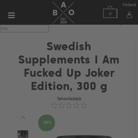
Finland
0
▼
Swedish
Supplements I Am
Fucked Up Joker
Edition, 300 g
Tehonlisääjä
-38%