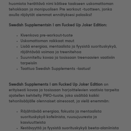
huomiota herättävä nimi kätkee taakseen uskomattoman
tehokkaan ja monipuolisen Pre workout -tuotteen, jonka
avulla räjäytät aiemmat ennätyksesi palasiksi!
Swedish Supplementsin I am Fucked Up Joker Edition:
Kivenkova pre-workout-tuote
Uskomattoman raikkaat maut
Lisää energiaa, mentaalista ja fyysistä suorituskykyä,
räjähtävää voimaa ja treenitehoa
Suunniteltu kovaa ja tosissaan treenaavien vaativiin
tarpeisiin
Taattua Swedish Supplements -laatua!
Swedish Supplements I am Fucked Up Joker Edition
on
erityisesti kovaa ja tosissaan harjoittelevien vaativia tarpeita
ajatellen kehitelty PWO-tuote, joka sisältää kaikki
tehonlisääjälle olennaiset ainesosat, ja vielä enemmän:
Räjähtävää energiaa, fokusta ja mentaalista
suorituskykyä kofeiinista, ruusujuuresta ja
kasviuutteista
Kestävyyttä ja fyysistä suorituskykyä beeta-alaniinista