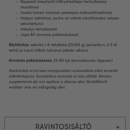
Nopeasti imeytyviä hiilihydraatteja herkullisessa
muodossa
Useita toinen toistaan parempia makuvaihtoehtoja
Helppo valmistaa: jauhe on valmis nautittavaksi veteen
sekoitettuna
Imeytyy tehokkaasti
Jopa 80 annosta pakkauksessa!
Käyttöohje:
sekoita 1-4 mitallista (25-100 g) jauhetta n. 2-5 dl
vettä ja nauti milloin tahansa päivän aikana.
Annoksia pakkauksessa:
20-80 kpl (annoskoosta riippuen)
Ravintolisä ei korvaa monipuolista ruokavaliota eikä terveitä
elämäntapoja. Suositeltua annosta ei saa ylittää. Dietary
supplements do not replace a diverse diet. Kosttillskott
ersätter inte en mångsidig diet.
RAVINTOSISÄLTÖ
+