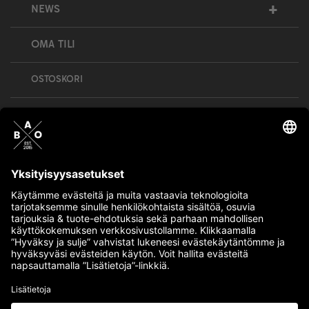
+
NEWS
OMA TILI
OSTOSKORI
Bull’s All Out is social – follow us and show
your passion!
BULLMENTULA.FI