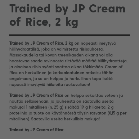
Trained by JP Cream
of Rice, 2 kg
Trained by JP Cream of Rice, 2 kg
on nopeasti imeytyvä
hiilihydraattilisä, joka on valmistettu riisijauhosta.
Massakaudella tai kovan treenikauden aikana voi olla
haastavaa saada ravinnosta riittävää määrää hiilihydraatteja,
ja ainainen riisin syönti saattaa alkaa tökkimään. Cream of
Rice on herkullinen ja korkealaatuinen ratkaisu tähän
ongelmaan, ja se on helppo ja herkullinen tapa lisätä
nopeasti imeytyviä hiilareita ruokavalioon!
Trained by JP Cream of Rice
on helppo sekoittaa veteen ja
nauttia sellaisenaan, ja jauheesta on saatavilla useita
makuja! 1 mitallinen (n. 25 g) sisältää 19 g hiilareita, 2 g
proteiinia ja tuote on käytännössä täysin rasvaton (0,15 g per
mitallinen). Saatavilla useita herkullisia makuja!
Trained by JP Cream of Rice: