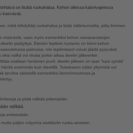
tehtävä on lisätä ruokahalua. Kehon ollessa kalorivajeessa 
u kasvavat. 
ousee, mikä kiihdyttää ruokahalua ja lisää näläntunnetta, jotta ihminen 
an määrästä, vaan myös esimerkiksi kehon rasvavarastojen 
 dieetin päätyttyä. Etenkin leptiinin tuotanto on kiinni kehon 
aavutetussa painossa, niin leptiinitasot voivat jäädä pysyvästi 
siksi nälkä voi riivata jonkin aikaa dieetin jälkeenkin.
ittää osaltaan henkinen puoli: dieetin jälkeen on taas “lupa syödä” 
i häiritä enemmän kuin dieetillä. Toisekseen nälän yltymistä voi 
 tarvitse säästellä esimerkiksi lämmöntuotossa ja 
ääntyy.
iinitasoja ja pitää nälkää pidempään.
mään nälkää.
oja entisestään.
mutta paljon volyymia sisältäviin ruoka-aineisiin.