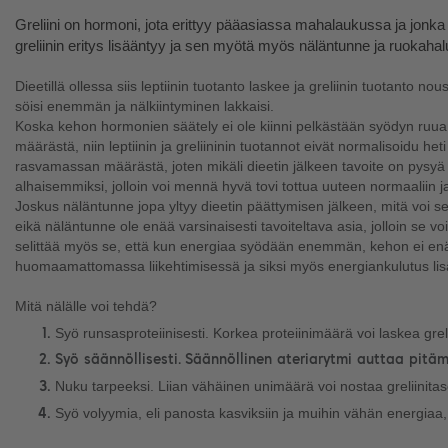
Greliini on hormoni, jota erittyy pääasiassa mahalaukussa ja jonka 
greliinin eritys lisääntyy ja sen myötä myös näläntunne ja ruokahal
Dieetillä ollessa siis leptiinin tuotanto laskee ja greliinin tuotanto n
söisi enemmän ja nälkiintyminen lakkaisi. 
Koska kehon hormonien säätely ei ole kiinni pelkästään syödyn ruu
määrästä, niin leptiinin ja greliininin tuotannot eivät normalisoidu heti
rasvamassan määrästä, joten mikäli dieetin jälkeen tavoite on pysyä s
alhaisemmiksi, jolloin voi mennä hyvä tovi tottua uuteen normaaliin ja 
Joskus näläntunne jopa yltyy dieetin päättymisen jälkeen, mitä voi sel
eikä näläntunne ole enää varsinaisesti tavoiteltava asia, jolloin se vo
selittää myös se, että kun energiaa syödään enemmän, kehon ei enää
huomaamattomassa liikehtimisessä ja siksi myös energiankulutus lis
Mitä nälälle voi tehdä?
Syö runsasproteiinisesti. Korkea proteiinimäärä voi laskea grel
Syö säännöllisesti. Säännöllinen ateriarytmi auttaa pitä
Nuku tarpeeksi. Liian vähäinen unimäärä voi nostaa greliinitas
Syö volyymia, eli panosta kasviksiin ja muihin vähän energiaa, 