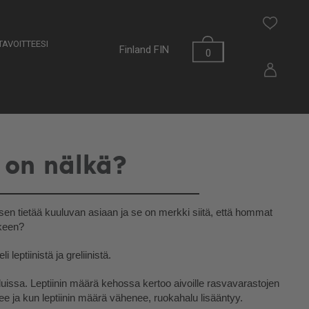
AVOITTEESI
Finland
FIN
0
n on nälkä?
 sen tietää kuuluvan asiaan ja se on merkki siitä, että hommat 
lkeen?
leptiinistä ja greliinistä.
uissa. Leptiinin määrä kehossa kertoo aivoille rasvavarastojen 
e ja kun leptiinin määrä vähenee, ruokahalu lisääntyy.