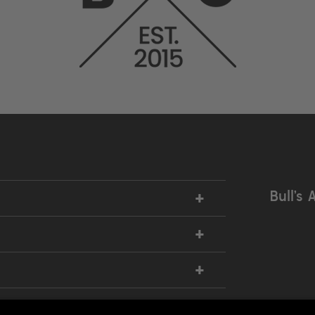
+
Bull’s 
+
+