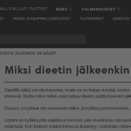
☆
☆
{
BULL’S ALL OUT -TUOTTEET
NEWS
VALMENNUKSET
ET
TREENI- & KAMPPAILUVARUSTEET
TUOTEMERKIT
SAAVUTA T
 DIEETIN JÄLKEENKIN ON NÄLKÄ?
Miksi dieetin jälkeenki
Dieetillä nälkä voi olla kaverina, mutta se on helppo kestää, koska
etenevät. Mutta miksi nälkä usein jatkuu dieetin päättymisenkin jä
Osasyy voi johtua niin sanotuista nälkä- ja kylläisyyshormoneista, eli 
Leptiini on kylläisyyttä säätelevä hormoni, jota muodostuu rasvasol
määrästä. Kun leptiinin määrä kehossa lisääntyy, ruokahalu vähene