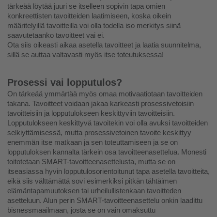
tärkeää löytää juuri se itselleen sopivin tapa omien 
konkreettisten tavoitteiden laatimiseen, koska oikein 
määritelyillä tavoitteilla voi olla todella iso merkitys siinä 
saavutetaanko tavoitteet vai ei.
Ota siis oikeasti aikaa asetella tavoitteet ja laatia suunnitelma, 
sillä se auttaa valtavasti myös itse toteutuksessa!
Prosessi vai lopputulos?
On tärkeää ymmärtää myös omaa motivaatiotaan tavoitteiden 
takana. Tavoitteet voidaan jakaa karkeasti prosessivetoisiin 
tavoitteisiin ja lopputulokseen keskittyviin tavoitteisiin. 
Lopputulokseen keskittyvä tavoitekin voi olla avuksi tavoitteiden 
selkiyttämisessä, mutta prosessivetoinen tavoite keskittyy 
enemmän itse matkaan ja sen toteuttamiseen ja se on 
lopputuloksen kannalta tärkein osa tavoitteenasettelua. Monesti 
toitotetaan SMART-tavoitteenasettelusta, mutta se on 
itseasiassa hyvin lopputulosorientoitunut tapa asetella tavoitteita, 
eikä siis välttämättä sovi esimerkiksi pitkän tähtäimen 
elämäntapamuutoksen tai urheilullistenkaan tavoitteden 
asetteluun. Alun perin SMART-tavoitteenasettelu onkin laadittu 
bisnessmaailmaan, josta se on vain omaksuttu 