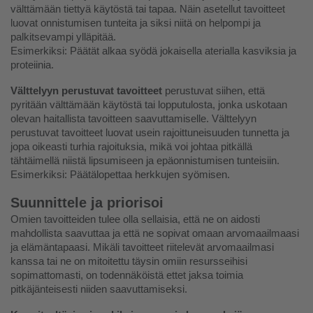
välttämään tiettyä käytöstä tai tapaa. Näin asetellut tavoitteet 
luovat onnistumisen tunteita ja siksi niitä on helpompi ja 
palkitsevampi ylläpitää.
Esimerkiksi: Päätät alkaa syödä jokaisella aterialla kasviksia ja 
proteiinia.
Välttelyyn perustuvat tavoitteet 
perustuvat siihen, että 
pyritään välttämään käytöstä tai lopputulosta, jonka uskotaan 
olevan haitallista tavoitteen saavuttamiselle. Välttelyyn 
perustuvat tavoitteet luovat usein rajoittuneisuuden tunnetta ja 
jopa oikeasti turhia rajoituksia, mikä voi johtaa pitkällä 
tähtäimellä niistä lipsumiseen ja epäonnistumisen tunteisiin.
Esimerkiksi: Päätälopettaa herkkujen syömisen.
Suunnittele ja priorisoi
Omien tavoitteiden tulee olla sellaisia, että ne on aidosti 
mahdollista saavuttaa ja että ne sopivat omaan arvomaailmaasi 
ja elämäntapaasi. Mikäli tavoitteet riitelevät arvomaailmasi 
kanssa tai ne on mitoitettu täysin omiin resursseihisi 
sopimattomasti, on todennäköistä ettet jaksa toimia 
pitkäjänteisesti niiden saavuttamiseksi. 