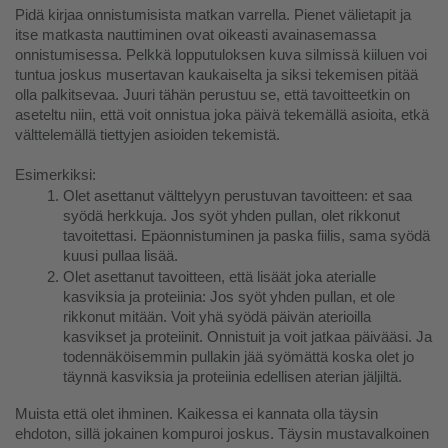
Pidä kirjaa onnistumisista matkan varrella. Pienet välietapit ja 
itse matkasta nauttiminen ovat oikeasti avainasemassa 
onnistumisessa. Pelkkä lopputuloksen kuva silmissä kiiluen voi 
tuntua joskus musertavan kaukaiselta ja siksi tekemisen pitää 
olla palkitsevaa. Juuri tähän perustuu se, että tavoitteetkin on 
aseteltu niin, että voit onnistua joka päivä tekemällä asioita, etkä 
välttelemällä tiettyjen asioiden tekemistä.
Esimerkiksi: 
Olet asettanut välttelyyn perustuvan tavoitteen: et saa 
syödä herkkuja. Jos syöt yhden pullan, olet rikkonut 
tavoitettasi. Epäonnistuminen ja paska fiilis, sama syödä 
kuusi pullaa lisää.
Olet asettanut tavoitteen, että lisäät joka aterialle 
kasviksia ja proteiinia: Jos syöt yhden pullan, et ole 
rikkonut mitään. Voit yhä syödä päivän aterioilla 
kasvikset ja proteiinit. Onnistuit ja voit jatkaa päivääsi. Ja 
todennäköisemmin pullakin jää syömättä koska olet jo 
täynnä kasviksia ja proteiinia edellisen aterian jäljiltä.
Muista että olet ihminen. Kaikessa ei kannata olla täysin 
ehdoton, sillä jokainen kompuroi joskus. Täysin mustavalkoinen 