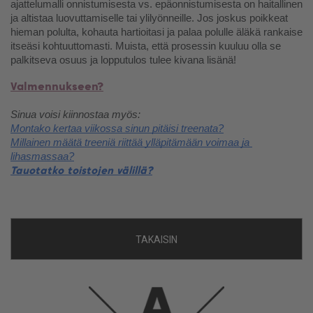
ajattelumalli onnistumisesta vs. epäonnistumisesta on haitallinen 
ja altistaa luovuttamiselle tai ylilyönneille. Jos joskus poikkeat 
hieman polulta, kohauta hartioitasi ja palaa polulle äläkä rankaise 
itseäsi kohtuuttomasti. Muista, että prosessin kuuluu olla se 
palkitseva osuus ja lopputulos tulee kivana lisänä!
Valmennukseen?
Sinua voisi kiinnostaa myös:
Montako kertaa viikossa sinun pitäisi treenata?
Millainen määtä treeniä riittää ylläpitämään voimaa ja 
lihasmassaa?
Tauotatko toistojen välillä?
TAKAISIN