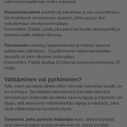
valmennusmaailmaan melko ontuvasti.
Prosessitavoitteet
 keskittyvät toimintaan ja sen suunnitteluun. 
Ne keskittyvät nimenomaan alueisiin, joihin pystyy itse 
vaikuttamaan omalla toiminnallaan. 
Esimerkiksi: Päätät syödä joka päivä tasaisella ateriarytmillä ja 
treenata salilla neljästi viikossa.
Tulostavoite 
keskittyy lopputulokseen ja matkan lopussa 
odottavaan palkintoon.  Tyypillisemmin näiden tavoitteiden 
taustalla on jokin ulkoinen motivaattori. 
Esimerkiksi: Päätät tiputtaa 10 kiloa tai nostaa penkkitulosta 20 
kilolla.
Välttäminen vai pyrkiminen?
Sillä, miten tavoitteita lähtee sitten viemään toiminnan tasolle, on 
iso merkitys. Tavoitteiden toteuttamista kannatta lähestyä 
nimenomaan lisäämällä tavoitteita tukevia tapoja ja käytöstä sen 
sijaan, että aktiivisesti välttäisi/kieltäisi tapoja ja käytöstä, jotka 
eivät välttämättä tue tavoitetta täysin. 
Tavoitteet, jotka pyrkivät lisäämään
 esim. tiettyä käytöstä 
ovat yleensä paljon tuottoisampia kuin ne, joissa pyritään 