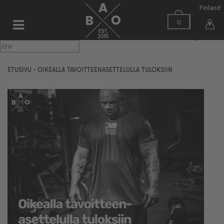
Finland
0
▼
ETUSIVU
•
OIKEALLA TAVOITTEENASETTELULLA TULOKSIIN