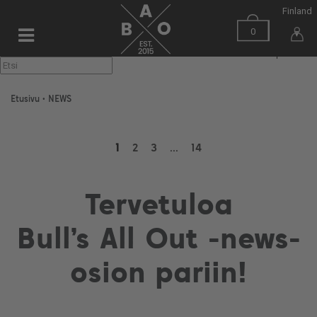
Finland
0
▼
Etusivu
•
NEWS
1
2
3
...
14
Tervetuloa
Bull’s All Out -news-
osion pariin!